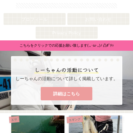
地方モデルしーちゃんの釣行紀やモデル業での日々を更新していきます。
プロフィール
お問い合わせ
Privacy Policy
こちらをクリックでの応援お願い致します( ｡･ω･｡)ﾉ 凸ﾎﾟﾁｯ
しーちゃんの活動について
しーちゃんの活動について詳しく掲載しています。
詳細はこちら
エギング
エサ
エサ