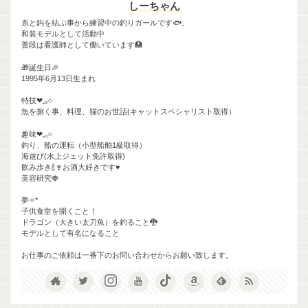
しーちゃん
糸と鈎を結ぶ事から練習中の釣りガールです🐟。‬
和装モデルとして活動中
普段は看護師として働いています🏥
🎁誕生日🎉
1995年6月13日生まれ
特技❤︎𓈒𓂂𓏸
魚を捌く事、料理、猫のお世話(キャットスペシャリスト取得）
趣味❤︎𓈒𓂂𓏸
釣り、船の運転（小型船舶1級取得）
海遊び(水上ジェット免許取得)
飲み歩き🍾🍷お酒大好きです♥
美容研究🍓
夢✧*
子供食堂を開くこと！
ドラゴン（大きい太刀魚）を釣ること🐉
モデルとして有名になること
お仕事のご依頼は一番下のお問い合わせからお願い致します。