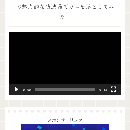
の魅力的な防波堤でカニを落としてみ
た！
動
画
プ
レ
ー
ヤ
ー
00:00
07:13
スポンサーリンク