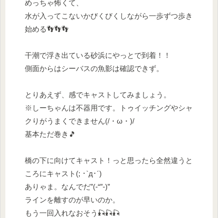
めっちゃ怖くて、
水が入ってこないかびくびくしながら一歩ずつ歩き
始める👣👣👣
干潮で浮き出ている砂浜にやっとで到着！！
側面からはシーバスの魚影は確認できず。
とりあえず、感でキャストしてみましょう。
※しーちゃんは不器用です。トゥイッチングやシャ
クりがうまくできません(/・ω・)/
基本ただ巻き🎵
橋の下に向けてキャスト！っと思ったら全然違うと
ころにキャスト(; ･`д･´)
ありゃま。なんでだ”(-“”-)”
ラインを離すのが早いのか。
もう一回入れなおそう🎣🎣🎣