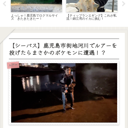
わる
よっしゃ！鹿児島でロクマルサイ
【ティップランエギング】これが私
市ヶ
ズ きたきたきたー！
流！錦江湾のイカに挑む！
大爆
【シーバス】鹿児島市街地河川でルアーを
投げたらまさかのポケモンに遭遇！？
ルアー