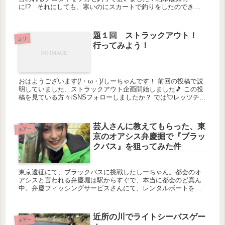
に!? それにしても、寒いのにスカートで釣りをしたのできつ
かった…笑
題１回 ストラックアウト！
エサ
行ってみよう！
おはようございます(/・ω・)/しーちゃんです！ 前回の投稿で説
明していました、ストラックアウト企画開始しました🎵 この投
稿を見ている方々❕SNSフォローしましたか？ では💘レッツチャ
レンジ👏 今回のターゲットは ...
芸人さんに教えてもらった、東
ルアー
京のオアシス弁慶掘で『ブラッ
クバス』を狙ってみた件
東京遠征にて、ブラックバスに挑戦したしーちゃん。都会のオ
アシスと言われる弁慶堀は駅からすぐで、本当に都会のど真ん
中。弁慶フィッシングサービスさんにて、レンタルボートを借
りて、かなり難しいといわれるエリアへのチャレンジ。果たし
て釣れるのか？ウィード攻略がカギの弁慶堀を攻めます！
近所の川でライトシーバスゲー
ルアー