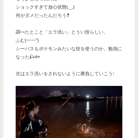
ショックすぎて放心状態(._.)
何がダメだったんだろう❓
調べたとこと「エラ洗い」とうい技らしい。
ふむ(一一”)
シーバスもポケモンみたいな技を使うのか。勉強に
なった🎣🐟
次はエラ洗いをされないように勝負していこう❕