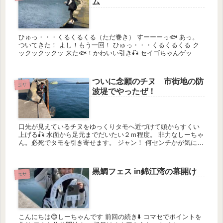
ム
ひゅっ・・・くるくるくる（ただ巻き） すーーーっ🐟 あっ。
ついてきた！ よし！もう一回！ ひゅっ・・・くるくるくる ク
ックックックッ 来た🐟！かわいい引き🎣 セイゴちゃんゲット
💛 初心者のし...
ついに念願のチヌ 市街地の防
エサ
波堤でやったぜ！
口先が見えているチヌをゆっくりタモへ近づけて頭からすくい
上げる🎣 水面から足元までだいたい２ｍ程度。 非力なしーちゃ
ん。必死でタモを引き寄せます。 ジャン！ 何センチかが気にな
ります。 ドキドキ💓 🐟４...
黒鯛フェス in錦江湾の幕開け
エサ
こんにちは😊しーちゃんです 前回の続き⬇️ コマセでポイントを