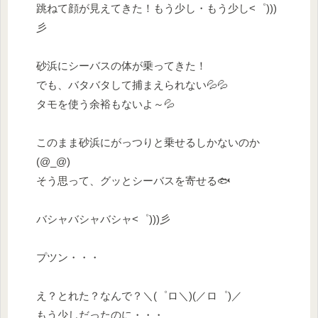
跳ねて顔が見えてきた！もう少し・もう少し<゜)))
彡
砂浜にシーバスの体が乗ってきた！
でも、バタバタして捕まえられない💦💦
タモを使う余裕もないよ～💦
このまま砂浜にがっつりと乗せるしかないのか
(@_@)
そう思って、グッとシーバスを寄せる🐟
バシャバシャバシャ<゜)))彡
プツン・・・
え？とれた？なんで？＼(゜ロ＼)(／ロ゜)／
もう少しだったのに・・・