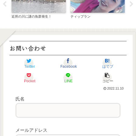
イ
近所の川に謎の魚群発生！
ティップラン
釣り
と言
お問い合わせ
Twitter
Facebook
はてブ
Pocket
LINE
コピー
2022.11.10
氏名
メールアドレス