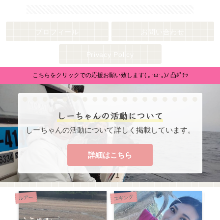
地方モデルしーちゃんの釣行紀やモデル業での日々を更新していきます。
プロフィール
お問い合わせ
Privacy Policy
こちらをクリックでの応援お願い致します( ｡･ω･｡)ﾉ 凸ﾎﾟﾁｯ
しーちゃんの活動について
しーちゃんの活動について詳しく掲載しています。
詳細はこちら
エギング
ルアー
エサ