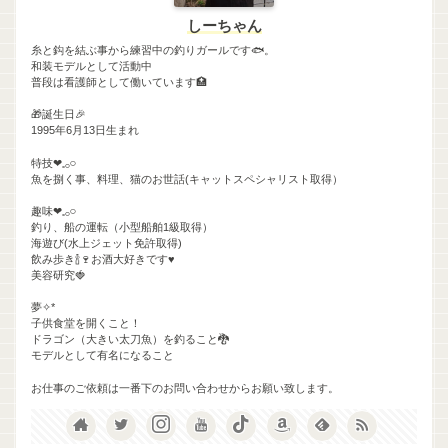
しーちゃん
糸と鈎を結ぶ事から練習中の釣りガールです🐟。‬
和装モデルとして活動中
普段は看護師として働いています🏥
🎁誕生日🎉
1995年6月13日生まれ
特技❤︎𓈒𓂂𓏸
魚を捌く事、料理、猫のお世話(キャットスペシャリスト取得）
趣味❤︎𓈒𓂂𓏸
釣り、船の運転（小型船舶1級取得）
海遊び(水上ジェット免許取得)
飲み歩き🍾🍷お酒大好きです♥
美容研究🍓
夢✧*
子供食堂を開くこと！
ドラゴン（大きい太刀魚）を釣ること🐉
モデルとして有名になること
お仕事のご依頼は一番下のお問い合わせからお願い致します。