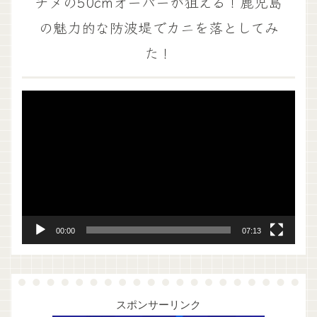
チヌの50cmオーバーが狙える！鹿児島
の魅力的な防波堤でカニを落としてみ
た！
動
画
プ
レ
ー
ヤ
ー
00:00
07:13
スポンサーリンク